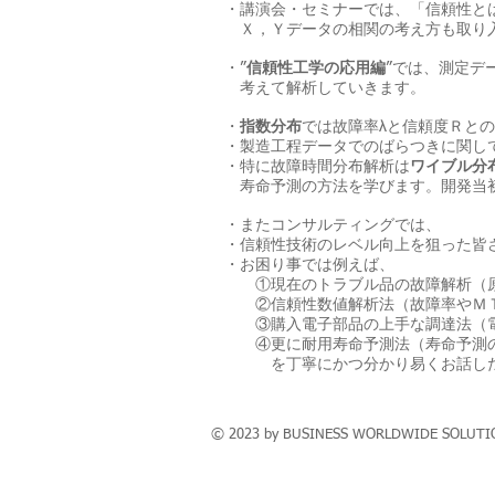
・講演会・セミナーでは、「信頼性とは
Ｘ，Ｙデータの相関の考え方も取り
・”
信頼性工学の応用編
”では、測定デ
考えて解析していきます。
・
指数分布
では故障率λと信頼度Ｒと
・製造工程データでのばらつきに関し
・特に故障時間分布解析は
ワイブル分
寿命予測の方法を学びます。開発当初
・またコンサルティングでは、
・信頼性技術のレベル向上を狙った皆さ
・お困り事では例えば、
①現在のトラブル品の故障解析（原因
②信頼性数値解析法（故障率やＭＴＴ
③購入電子部品の上手な調達法（電子
④更に耐用寿命予測法（寿命予測のた
を丁寧にかつ分かり易くお話した上で
© 2023 by BUSINESS WORLDWIDE SOLUTION