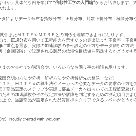
何か」具体的な例を挙げて”
信頼性工学の入門編”
からお話致します。
入れます。
ータによりデータ分布を指数分布、正規分布、対数正規分布、極値分布
の関係またＭＴＴＦやＭＴＢＦとの関係を理解できようになります。
ては、
正規分布
を用いて工程能力を示すＣｐの算出法また不良率・不良
布
に重点を置き、実際の加速試験の条件設定の仕方やデータ解析の方法
（企画段階）で設定される製品の信頼性目標値を満足するかどうかも
まのお会社での講演会や、いろいろなお困り事の相談も承ります。
究明の方法や分析・解析方法や分析解析先の相談 など）
Ｆ、ＭＴＴＦｄの算出法やメーカへの必要なデータの要求の仕方を
部品選定のステップや実際に部品メーカへ出向いての工程監査及びそ
めの加速試験条件の設定方法や故障を判定するための測定項目および
、当該部品が設定された品質目標をクリアできるレベルかどうかを
S. Proudly created with
Wix.com